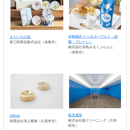
伊都物語 たべるヨーグルト（加
またいちの塩
糖・プレーン）
新三郎商店株式会社（糸島市）
株式会社糸島みるくぷらんと
（糸島市）
龍洗濯室
Ultima
株式会社龍クリーニング（大牟
有限会社渕上熔接（久留米市）
田市）