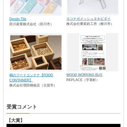
ヨコナガメッシュタキビダイ
Deodo Tile
株式会社乗富鉄工所（柳川市）
田川産業株式会社（田川市）
WOOD WORKING BUS
桐のフードコンテナ【FOOD
REPLACE（宇美町）
CONTAINER】
株式会社増田桐箱店（古賀市）
受賞コメント
【大賞】