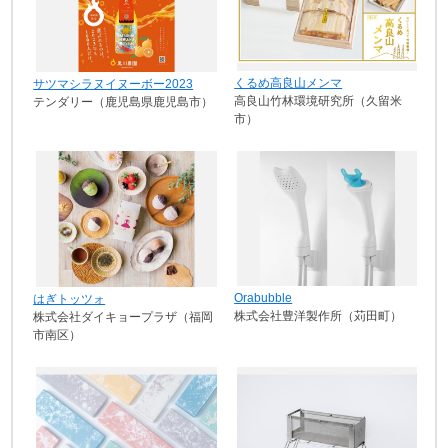
くるめ高良山メンマ
サツマシラヌイヌーボー2023
高良山竹林環境研究所（久留米
テンダリー（鹿児島県鹿児島市）
市）
Orabubble
はぎトッツォ
株式会社豊洋製作所（苅田町）
株式会社ダイキョープラザ（福岡
市南区）