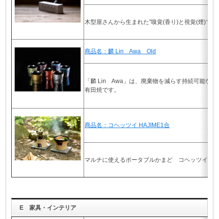
木型屋さんから生まれた”嗅覚(香り)と視覚(煙)で
商品名：麟 Lin Awa Old
「麟 Lin Awa」は、廃棄物を減らす持続可能
有田焼です。
商品名：コヘッツイ HAJIME1合
マルチに使えるポータブルかまど コヘッツイHAJI
E 家具・インテリア