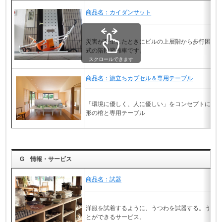
商品名：カイダンサット
災害が発生したときにビルの上層階から歩行困難
式の階段避難車です。
スクロールできます
商品名：旅立ちカプセル＆専用テーブル
「環境に優しく、人に優しい」をコンセプトに再
形の棺と専用テーブル
G 情報・サービス
商品名：試器
洋服を試着するように、うつわを試器する。うつ
とができるサービス。