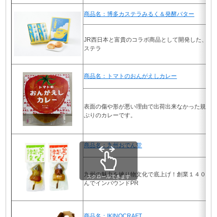
商品名：博多カステラみるく＆発酵バター
JR西日本と富貴のコラボ商品として開発した、ミ
ステラ
商品名：トマトのおんがえしカレー
表面の傷や形が悪い理由で出荷出来なかった規格
ぷりのカレーです。
商品名：九州おでん堂
九州の魅力を練り物文化で底上げ！創業１４０年
スクロールできます
んでインバウンドPR
商品名：IKINOCRAFT