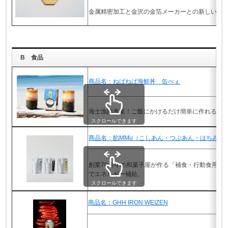
金属精密加工と金沢の金箔メーカーとの新しい和
B 食品
商品名：ねばねば海鮮丼 缶べぇ
海士漁師考案！ご飯にかけるだけ簡単に作れる 
スクロールできます
商品名：餡MMu（こしあん・つぶあん・はちみつ
創業70余年の和菓子屋が作る「補食・行動食用あ
でエネルギー補給。
スクロールできます
商品名：GHH IRON WEIZEN