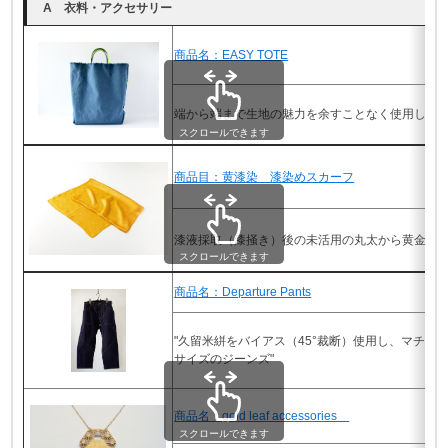
A 衣料・アクセサリー
商品名：EASY TOTE
端から端まで生地の魅力を余すことなく使用した
スクロールできます
商品目：黄漆染 漆染めスカーフ
漆液採取（漆掻き）後の未活用の丸太から黄金色
スクロールできます
商品名：Departure Pants
"久留米絣をバイアス（45°裁断）使用し、マチを
サイズのジーンズ"
商品名：gold leaf accessories
スクロールできます