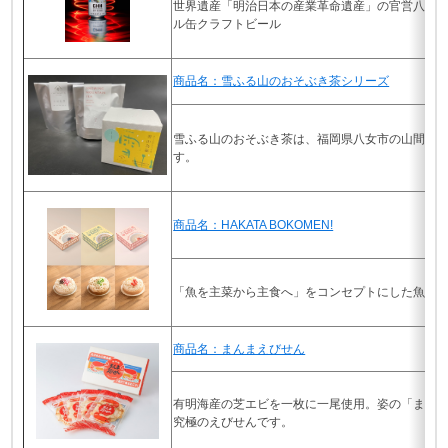
世界遺産「明治日本の産業革命遺産」の官営八幡
ル缶クラフトビール
商品名：雪ふる山のおそぶき茶シリーズ
雪ふる山のおそぶき茶は、福岡県八女市の山間部
す。
商品名：HAKATA BOKOMEN!
「魚を主菜から主食へ」をコンセプトにした魚の
商品名：まんまえびせん
有明海産の芝エビを一枚に一尾使用。姿の「まん
究極のえびせんです。