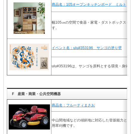
商品名：105オープンキッチンボード ミルト
幅105㎝の空間で食器・家電・ダストボックスも
す。
イベント名：ulu#353196 サンゴの塗り壁
ulu#353196は、サンゴを原料とする環境・身体
F 産業・商業・公共空間機器
商品名：フルーティまさお
中山間地域などの傾斜地に対応した登坂能力と走
用草刈機です。