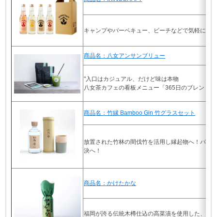
キャンプやバーベキュー、ビーチなどで気軽に飲
商品名：八女アンサンブリュー
"入口はカジュアル、だけど味は本物
八女茶カフェの看板メニュー「365日のブレンド八
商品名：竹縁 Bamboo Gin 竹グラスセット
放置された竹林の間伐竹を活用し縁起物へ！バン
決へ！
商品名：かけたかな
福岡が誇る伝統木樽仕込の高菜漬を使用した、高