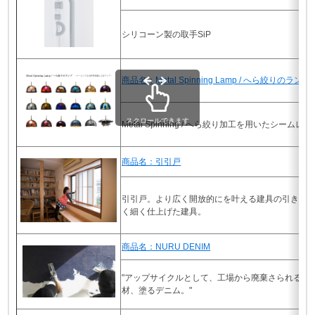
シリコーン製の取手SiP
商品名：Metal Spinning Lamp / へら絞りのランプ
スクロールできます
Metal Spinning / へら絞り加工を用いたシ
商品名：引引戸
引引戸。より広く開放的にを叶える建具の引き残
く細く仕上げた建具。
商品名：NURU DENIM
"アップサイクルとして、工場から廃棄さられるは
材、塗るデニム。"