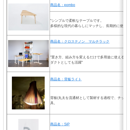
商品名：pombo
"シンプルで柔軟なテーブルです。
多様的な現代の暮らしにマッチし、長期的に使い続
商品名：クロステノン マルチラック
"置き方、組み方を変えるだけで多用途に使えるマ
ダクトとしても活躍"
商品名：背板ライト
背板(丸太を流通材として製材する過程で、チップ
具。
商品名：SiP