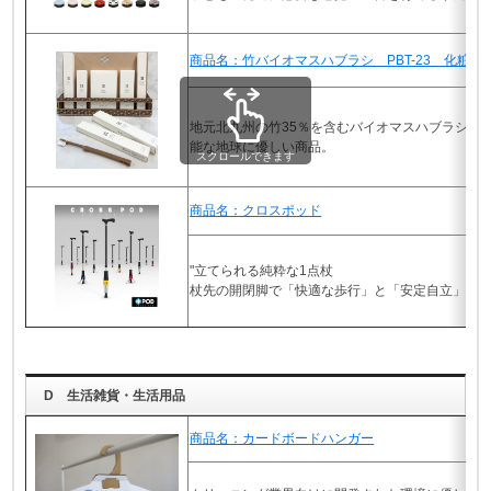
商品名：竹バイオマスハブラシ PBT-23 化粧箱
地元北九州の竹35％を含むバイオマスハブラシ。
能な地球に優しい商品。
スクロールできます
商品名：クロスポッド
"立てられる純粋な1点杖
杖先の開閉脚で「快適な歩行」と「安定自立」を可
D 生活雑貨・生活用品
商品名：カードボードハンガー