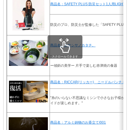
商品名：SAFETY PLUS 防災セット1人用LIGHT
防災のプロ、防災士が監修した「SAFETY PLUS 防
商品名：ヤサシサノカタチ。
スクロールできます
ー傾斜の美学ー 片手で楽しむ赤津焼の食器
商品名：RICCAR(リッカー) ニードルパンチミシ
"糸のいらない不思議なミシンで小さなお子様から
イドが楽しめます。"
商品名：アルミ鋳物のお香立て/001