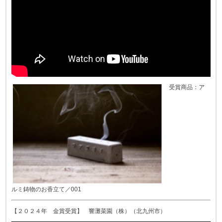
受賞商品：ア
ルミ鋳物のお香立て／001
【２０２４年 金賞受賞】 響灘菜園（株）（北九州市）