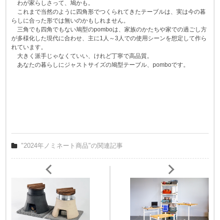
わが家らしさって、鳩かも。
これまで当然のように四角形でつくられてきたテーブルは、実は今の暮
らしに合った形では無いのかもしれません。
三角でも四角でもない鳩型のpomboは、家族のかたちや家での過ごし方
が多様化した現代に合わせ、主に1人～3人での使用シーンを想定して作ら
れています。
大きく派手じゃなくていい、けれど丁寧で高品質。
あなたの暮らしにジャストサイズの鳩型テーブル、pomboです。
"2024年ノミネート商品"の関連記事