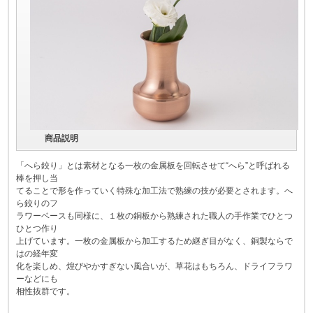
商品説明
「へら鉸り」とは素材となる一枚の金属板を回転させて“へら”と呼ばれる
棒を押し当
てることで形を作っていく特殊な加工法で熟練の技が必要とされます。へ
ら鉸りのフ
ラワーベースも同様に、１枚の銅板から熟練された職人の手作業でひとつ
ひとつ作り
上げています。一枚の金属板から加工するため継ぎ目がなく、銅製ならで
はの経年変
化を楽しめ、煌びやかすぎない風合いが、草花はもちろん、ドライフラワ
ーなどにも
相性抜群です。